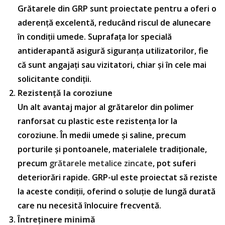
Grătarele din GRP sunt proiectate pentru a oferi o
aderență excelentă, reducând riscul de alunecare
în condiții umede. Suprafața lor specială
antiderapantă asigură siguranța utilizatorilor, fie
că sunt angajați sau vizitatori, chiar și în cele mai
solicitante condiții.
Rezistență la coroziune
Un alt avantaj major al grătarelor din polimer
ranforsat cu plastic este rezistența lor la
coroziune. În medii umede și saline, precum
porturile și pontoanele, materialele tradiționale,
precum
grătarele metalice zincate
, pot suferi
deteriorări rapide. GRP-ul este proiectat să reziste
la aceste condiții, oferind o soluție de lungă durată
care nu necesită înlocuire frecventă.
Întreținere minimă