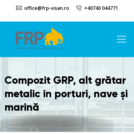
office@frp-visan.ro
+40740 044771
Compozit GRP, alt grătar
metalic in porturi, nave și
marină